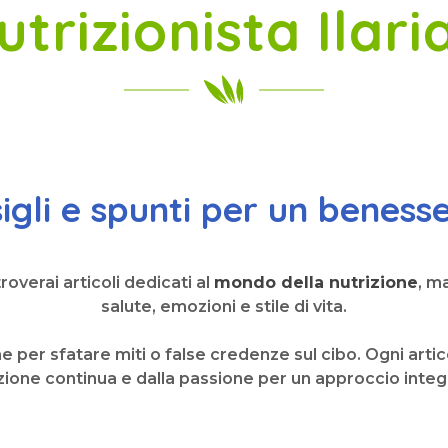
trizionista Ilari
nsigli e spunti per un benes
overai articoli dedicati al
mondo della nutrizione
, m
salute, emozioni e stile di vita.
che per sfatare miti o false credenze sul cibo. Ogni arti
ione continua e dalla passione per un approccio integr